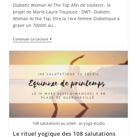
Diabetic Woman At The Top Afin de soutenir, le
projet de Marie-Laure Toujouse : DWT- Diabetic
Woman At the Top, Etre la 1ere femme Diabetique à
gravir un 7000m au…
Atelier
Continuer La Lecture
Yoga-
Escalade
Pour
L’expédition
Diabetic
Woman
At
The
Top
108 salutations au soleil - as yoga studio
Le rituel yogique des 108 salutations