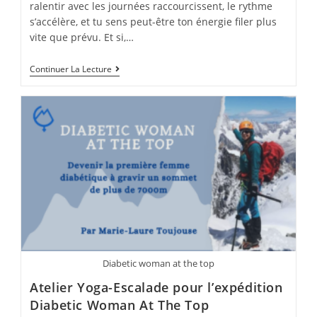
ralentir avec les journées raccourcissent, le rythme
s’accélère, et tu sens peut-être ton énergie filer plus
vite que prévu. Et si,…
Cycle
Continuer La Lecture
De
Décembre
–
Yoga,
Mobilité
&
Respiration
:
Le
Programme
Pour
Garder
Ton
Énergie
En
Fin
D’année
Diabetic woman at the top
Atelier Yoga-Escalade pour l’expédition
Diabetic Woman At The Top